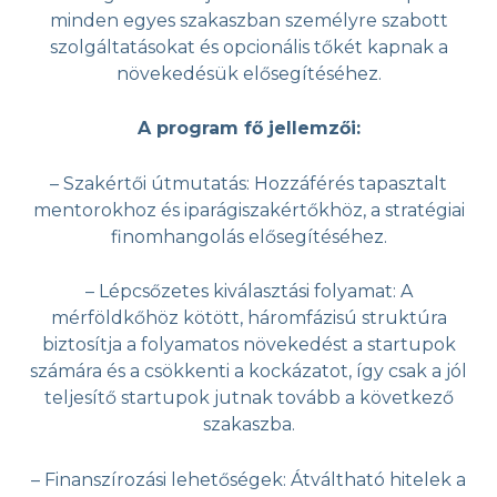
minden egyes szakaszban személyre szabott
szolgáltatásokat és opcionális tőkét kapnak a
növekedésük elősegítéséhez.
A program fő jellemzői:
– Szakértői útmutatás: Hozzáférés tapasztalt
mentorokhoz és iparágiszakértőkhöz, a stratégiai
finomhangolás elősegítéséhez.
– Lépcsőzetes kiválasztási folyamat: A
mérföldkőhöz kötött, háromfázisú struktúra
biztosítja a folyamatos növekedést a startupok
számára és a csökkenti a kockázatot, így csak a jól
teljesítő startupok jutnak tovább a következő
szakaszba.
– Finanszírozási lehetőségek: Átváltható hitelek a