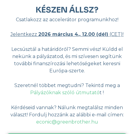
KÉSZEN ÁLLSZ?
Csatlakozz az accelerátor programunkhoz!
Jelentkezz
2026 március 4., 12.00 (dél)
(CET)!
Lecsúsztál a határidőről? Semmi vész! Küldd el
nekünk a pályázatod, és mi szívesen segítünk
további finanszírozási lehetőségeket keresni
Európa-szerte.
Szeretnél többet megtudni? Tekintd meg a
Pályázóknak szóló útmutató
t !
Kérdéseid vannak? Nálunk megtalálsz minden
választ! Fordulj hozzánk az alábbi e-mail címen:
econic@greenbrother.hu