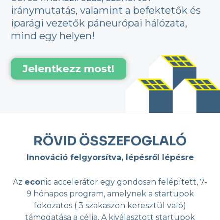
iránymutatás, valamint a befektetők és
iparági vezetők páneurópai hálózata,
mind egy helyen!
Jelentkezz most!
RÖVID ÖSSZEFOGLALÓ
Innováció felgyorsítva, lépésről lépésre
Az
eco
nic accelerátor egy gondosan felépített, 7-
9 hónapos program, amelynek a startupok
fokozatos ( 3 szakaszon keresztül való)
támogatása a célja. A kiválasztott startupok