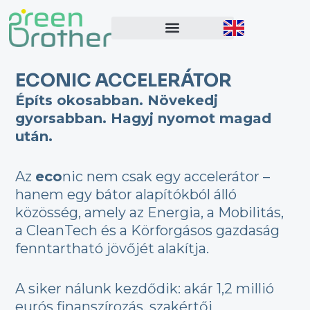
Skip
to
content
ECONIC ACCELERÁTOR
Építs okosabban. Növekedj
gyorsabban. Hagyj nyomot magad
után.
Az
eco
nic nem csak egy accelerátor –
hanem egy bátor alapítókból álló
közösség, amely az Energia, a Mobilitás,
a CleanTech és a Körforgásos gazdaság
fenntartható jövőjét alakítja.
A siker nálunk kezdődik: akár 1,2 millió
eurós finanszírozás, szakértői