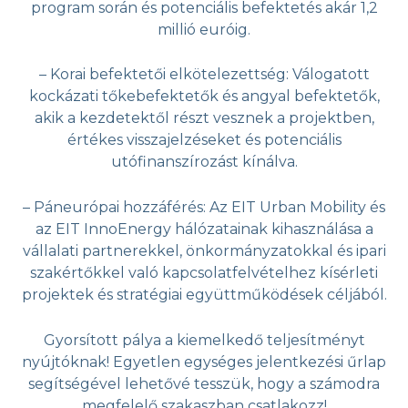
program során és potenciális befektetés akár 1,2
millió euróig.
– Korai befektetői elkötelezettség: Válogatott
kockázati tőkebefektetők és angyal befektetők,
akik a kezdetektől részt vesznek a projektben,
értékes visszajelzéseket és potenciális
utófinanszírozást kínálva.
– Páneurópai hozzáférés: Az EIT Urban Mobility és
az EIT InnoEnergy hálózatainak kihasználása a
vállalati partnerekkel, önkormányzatokkal és ipari
szakértőkkel való kapcsolatfelvételhez kísérleti
projektek és stratégiai együttműködések céljából.
Gyorsított pálya a kiemelkedő teljesítményt
nyújtóknak! Egyetlen egységes jelentkezési űrlap
segítségével lehetővé tesszük, hogy a számodra
megfelelő szakaszban csatlakozz!