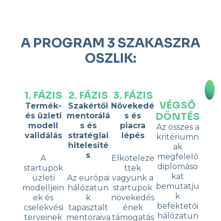
A PROGRAM 3 SZAKASZRA
OSZLIK:
1. FÁZIS
2. FÁZIS
3. FÁZIS
VÉGSŐ
Termék-
Szakértői
Növekedé
DÖNTÉS
és üzleti
mentorálá
s és
modell
s és
piacra
Az összes a
validálás
stratégiai
lépés
kritériumn
hitelesíté
ak
s
megfelelő
A
Elköteleze
diplomáso
startupok
ttek
kat
üzleti
Az európai
vagyunk a
bemutatju
modelljein
hálózatun
startupok
k
ek és
k
növekedés
befektetői
cselekvési
tapasztalt
ének
hálózatun
terveinek
mentoraiva
támogatás