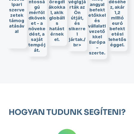
ntossá
öregdi
végigjá
déséhe
ipari
angyal
gú
ákokka
rták az
z, akár
szerve
befekt
mérföl
l, akik
Ön
1,2
zetek
etőkkel
dkövek
globáli
útját,
millió
támog
és
et - a
s
és
euró
atásáv
vállalati
növeke
hatást
sikerre
befekt
al
vezető
dést, a
érnek
l
etési
kkel
saját
el.
jártak./
lehetős
Európa
tempój
br>
éggel.
-
át.
szerte.
HOGYAN TUDUNK SEGÍTENI?