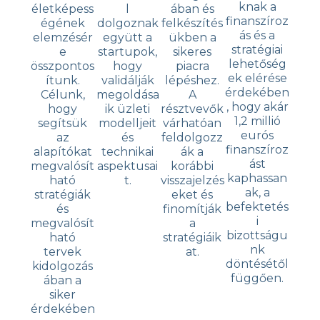
knak a
életképess
l
ában és
finanszíroz
égének
dolgoznak
felkészítés
ás és a
elemzésér
együtt a
ükben a
stratégiai
e
startupok,
sikeres
lehetőség
összpontos
hogy
piacra
ek elérése
ítunk.
validálják
lépéshez.
érdekében
Célunk,
megoldása
A
, hogy akár
hogy
ik üzleti
résztvevők
1,2 millió
segítsük
modelljeit
várhatóan
eurós
az
és
feldolgozz
finanszíroz
alapítókat
technikai
ák a
ást
megvalósít
aspektusai
korábbi
kaphassan
ható
t.
visszajelzés
ak, a
stratégiák
eket és
befektetés
és
finomítják
i
megvalósít
a
bizottságu
ható
stratégiáik
nk
tervek
at.
döntésétől
kidolgozás
függően.
ában a
siker
érdekében