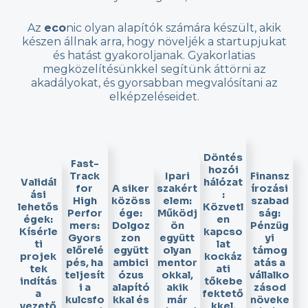
Az
eco
nic olyan alapítók számára készült, akik
készen állnak arra, hogy növeljék a startupjukat
és hatást gyakoroljanak. Gyakorlatias
megközelítésünkkel segítünk áttörni az
akadályokat, és gyorsabban megvalósítani az
elképzeléseidet.
Döntés
Fast-
hozói
Track
Ipari
Finansz
Validál
hálózat
for
A siker
szakért
írozási
ási
:
High
közöss
elem:
szabad
lehetős
Közvetl
Perfor
ége:
Működj
ság:
égek:
en
mers:
Dolgoz
ön
Pénzüg
Kísérle
kapcso
Gyors
zon
együtt
yi
ti
lat
előrelé
együtt
olyan
támog
projek
kockáz
pés, ha
ambici
mentor
atás a
tek
ati
teljesít
ózus
okkal,
vállalko
indítás
tőkebe
i a
alapító
akik
zásod
a
fektető
kulcsfo
kkal és
már
növeke
vezető
kkel,