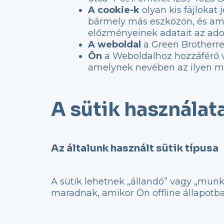
A cookie-k
olyan kis fájloka
bármely más eszközön, és ame
előzményeinek adatait az ado
A weboldal
a Green Brotherre 
Ön
a Weboldalhoz hozzáférő va
amelynek nevében az ilyen ma
A sütik használat
Az általunk használt sütik típusa
A sütik lehetnek „állandó” vagy „mun
maradnak, amikor Ön offline állapotb