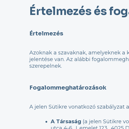
Értelmezés és f
Értelmezés
Azoknak a szavaknak, amelyeknek a ke
jelentése van. Az alábbi fogalommegh
szerepelnek.
Fogalommeghatározások
A jelen Sütikre vonatkozó szabályzat
A Társaság
(a jelen Sütikre v
utca 4-6., I. emelet 123., 4025