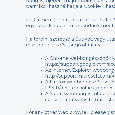
böngészőjében, majd törölnie kell a b
bármikor használhatja a Cookie-k ha
Ha Ön nem fogadja el a Cookie-kat, a 
egyes funkciók nem működnek megfe
Ha törölni szeretné a Sütiket, vagy ut
el webböngészője súgó oldalaira.
A Chrome webböngészőhöz kérj
https://support.google.com/a
Az Internet Explorer webböngé
http://support.microsoft.com/
A Firefox webböngésző esetében
US/kb/delete-cookies-remove-
A Safari webböngészőhöz látog
cookies-and-website-data-sfri
For any other web browser, please visi