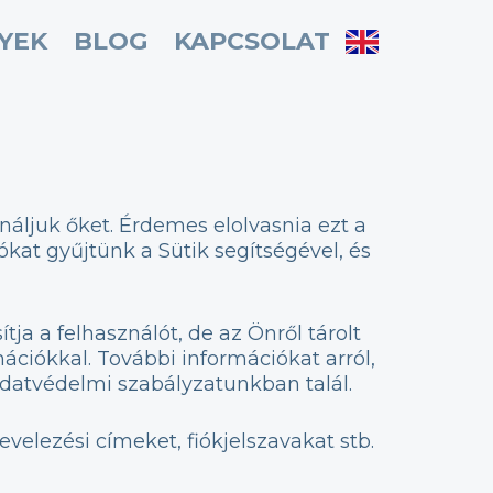
YEK
BLOG
KAPCSOLAT
áljuk őket. Érdemes elolvasnia ezt a
ókat gyűjtünk a Sütik segítségével, és
a a felhasználót, de az Önről tárolt
ciókkal. További információkat arról,
Adatvédelmi szabályzatunkban talál.
elezési címeket, fiókjelszavakat stb.