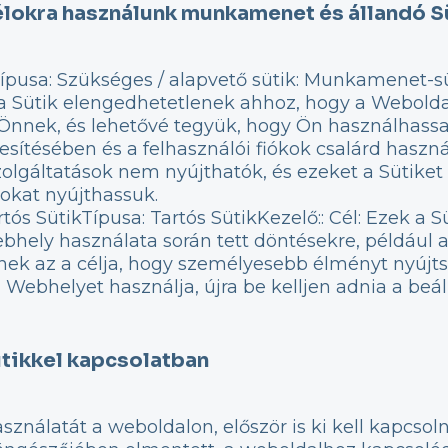
lokra használunk munkamenet és állandó Sü
ípusa: Szükséges / alapvető sütik: Munkamenet-s
a Sütik elengedhetetlenek ahhoz, hogy a Webolda
Önnek, és lehetővé tegyük, hogy Ön használhassa
lesítésében és a felhasználói fiókok csalárd ha
szolgáltatások nem nyújthatók, és ezeket a Sütiket
okat nyújthassuk.
tós SütikTípusa: Tartós SütikKezelő:: Cél: Ezek a 
hely használata során tett döntésekre, például a
knek az a célja, hogy személyesebb élményt nyújt
ebhelyet használja, újra be kelljen adnia a beállí
ütikkel kapcsolatban
sználatát a weboldalon, először is ki kell kapcsol