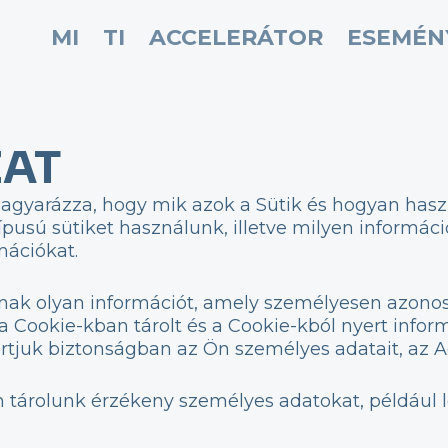
MI
TI
ACCELERÁTOR
ESEMÉN
ZAT
agyarázza, hogy mik azok a Sütik és hogyan haszn
pusú sütiket használunk, illetve milyen informáci
mációkat.
k olyan információt, amely személyesen azonosítj
Cookie-kban tárolt és a Cookie-kból nyert informá
artjuk biztonságban az Ön személyes adatait, az 
tárolunk érzékeny személyes adatokat, például lev