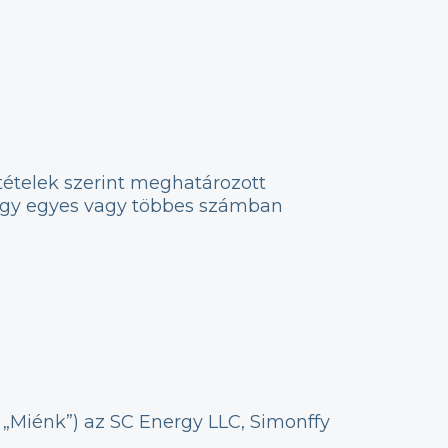
tételek szerint meghatározott
hogy egyes vagy többes számban
y „Miénk”) az SC Energy LLC, Simonffy