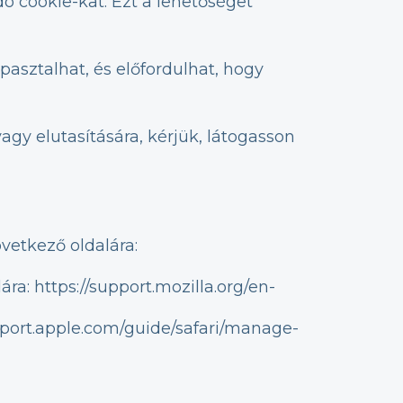
ó cookie-kat. Ezt a lehetőséget
asztalhat, és előfordulhat, hogy
agy elutasítására, kérjük, látogasson
vetkező oldalára:
a: https://support.mozilla.org/en-
pport.apple.com/guide/safari/manage-