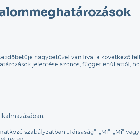
ogalommeghatározások
zdőbetűje nagybetűvel van írva, a következő fel
atározások jelentése azonos, függetlenül attól, 
 alkalmazásában:
onatkozó szabályzatban „Társaság”, „Mi”, „Mi” vag
 Debrecen.