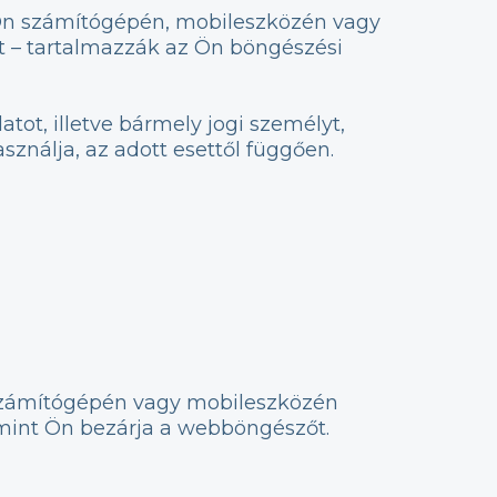
z Ön számítógépén, mobileszközén vagy
t – tartalmazzák az Ön böngészési
ot, illetve bármely jogi személyt,
nálja, az adott esettől függően.
n számítógépén vagy mobileszközén
amint Ön bezárja a webböngészőt.