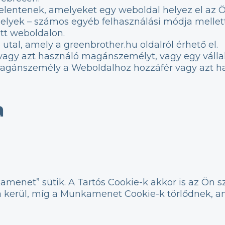
t jelentenek, amelyeket egy weboldal helyez el a
lyek – számos egyéb felhasználási módja mellet
tt weboldalon.
utal, amely a greenbrother.hu oldalról érhető el.
gy azt használó magánszemélyt, vagy egy vállalat
gánszemély a Weboldalhoz hozzáfér vagy azt hasz
a
kamenet” sütik. A Tartós Cookie-k akkor is az Ö
a kerül, míg a Munkamenet Cookie-k törlődnek, 