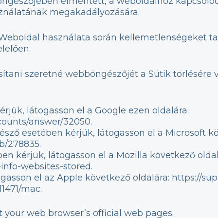
öngészőjében elmentett, a weboldalhoz kapcsolód
sználatának megakadályozására.
Weboldal használata során kellemetlenségeket tap
lelően.
asítani szeretné webböngészőjét a Sütik törlésére v
ük, látogasson el a Google ezen oldalára:
ccounts/answer/32050.
sző esetében kérjük, látogasson el a Microsoft kö
kb/278835.
 kérjük, látogasson el a Mozilla következő oldalár
info-websites-stored.
asson el az Apple következő oldalára: https://su
11471/mac.
t your web browser’s official web pages.