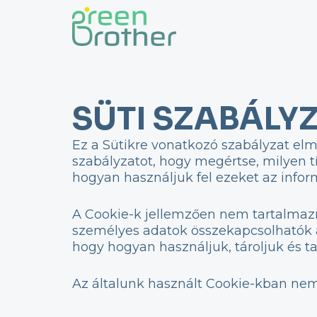
Skip
to
content
SÜTI SZABÁLY
Ez a Sütikre vonatkozó szabályzat elm
szabályzatot, hogy megértse, milyen tí
hogyan használjuk fel ezeket az infor
A Cookie-k jellemzően nem tartalmazna
személyes adatok összekapcsolhatók a 
hogy hogyan használjuk, tároljuk és t
Az általunk használt Cookie-kban nem 