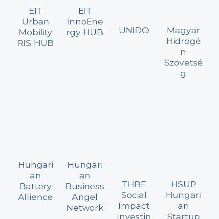
EIT
EIT
Urban
InnoEne
UNIDO
Magyar
Mobility
rgy HUB
Hidrogé
RIS HUB
n
Szövetsé
g
Hungari
Hungari
an
an
THBE
HSUP
Battery
Business
Social
Hungari
Allience
Angel
Impact
an
Network
Investin
Startup