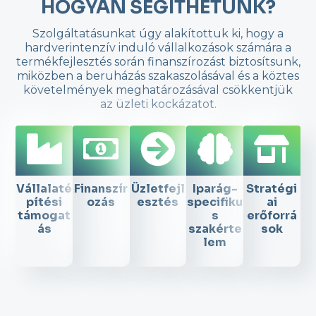
HOGYAN SEGÍTHETÜNK?
Szolgáltatásunkat úgy alakítottuk ki, hogy a
hardverintenzív induló vállalkozások számára a
termékfejlesztés során finanszírozást biztosítsunk,
miközben a beruházás szakaszolásával és a köztes
követelmények meghatározásával csökkentjük
az üzleti kockázatot.
Vállalaté
Finanszír
Üzletfejl
Iparág-
Stratégi
pítési
ozás
esztés
specifiku
ai
támogat
s
erőforrá
ás
szakérte
sok
lem