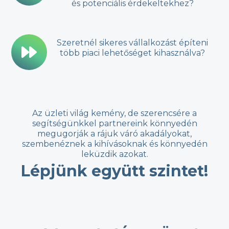
és potenciális érdekeltekhez?
Szeretnél sikeres vállalkozást építeni
több piaci lehetőséget kihasználva?
Az üzleti világ kemény, de szerencsére a
segítségünkkel partnereink könnyedén
megugorják a rájuk váró akadályokat,
szembenéznek a kihívásoknak és könnyedén
leküzdik azokat.
Lépjünk együtt szintet!