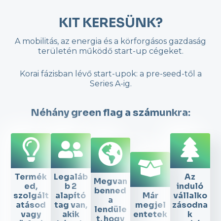
KIT KERESÜNK?
A mobilitás, az energia és a körforgásos gazdaság
területén működő start-up cégeket.
Korai fázisban lévő start-upok: a pre-seed-től a
Series A-ig.
Néhány green flag a számunkra:
Termék
Legaláb
Az
Megvan
ed,
b 2
induló
benned
szolgált
alapító
Már
vállalko
a
atásod
tag van,
megjel
zásodna
lendüle
vagy
akik
entetek
k
t, hogy