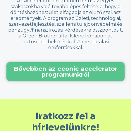
Az Accelerator programon belül az egyes
szakaszokba való továbblépés feltétele, hogy a
döntéshozó testület elfogadja az előző szakasz
eredményeit. A program az üzleti, technológiai,
szervezetfejlesztési, szellemi tulajdonvédelmi és
pénzügyi/finanszírozási kérdésekre összpontosít,
a Green Brother által kilenc hónapon át
biztosított belső és külső mentorálási
erőforrásokkal.
Bővebben az econic accelerator
programunkról
Iratkozz fel a
hírlevelünkre!