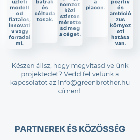
üzleti
bátrak
a
pozitív
nemzet
modell
és
piacon.
és
közi
ed
céltuda
ambició
szinten
fiatalos,
tosak.
zus
mérette
innovatí
környez
sd meg
v vagy
eti
a céget.
forradal
hatása
mi.
van.
Készen állsz, hogy megvitasd velünk
projektedet? Vedd fel velünk a
kapcsolatot az info@greenbrother.hu
címen!
PARTNEREK ÉS KÖZÖSSÉG