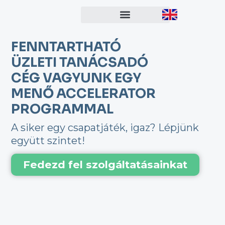
Skip
to
content
FENNTARTHATÓ
ÜZLETI TANÁCSADÓ
CÉG VAGYUNK EGY
MENŐ ACCELERATOR
PROGRAMMAL
A siker egy csapatjáték, igaz? Lépjünk
együtt szintet!
Fedezd fel szolgáltatásainkat