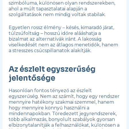
szimbóluma, különösen olyan rendszerekben,
ahol a múlt tapasztalatai alapján a
szolgáltatások nem mindig voltak stabilak.
Egyetlen rossz élmény – késés, kimaradó járat,
túlzsúfoltság – hosszú időre alááshatja a
bizalmat az alternatívák iránt. A lakosság
viselkedését nem az átlagos menetidők, hanem
a stresszes csúcspillanatok alakítják.
Az észlelt egyszerűség
jelentősége
Hasonlóan fontos tényező az észlelt
egyszerűség. Nem az számít, hogy egy rendszer
mennyire hatékony szakmai szemmel, hanem
hogy mennyire könnyű használni a
mindennapokban. Töredezett jegyrendszerek,
több alkalmazás, bonyolult szabályok gyorsan
elbizonytalanítják a felhasználókat, különösen a