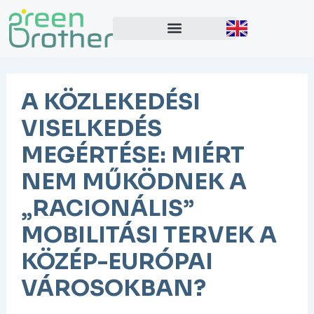
Skip
Post
to
navigation
content
A KÖZLEKEDÉSI
VISELKEDÉS
MEGÉRTÉSE: MIÉRT
NEM MŰKÖDNEK A
„RACIONÁLIS”
MOBILITÁSI TERVEK A
KÖZÉP-EURÓPAI
VÁROSOKBAN?