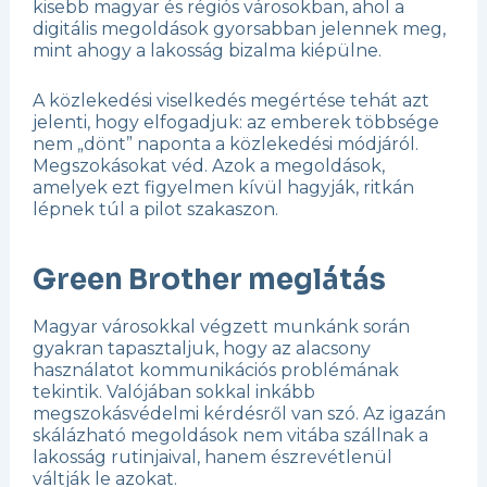
kisebb magyar és régiós városokban, ahol a
digitális megoldások gyorsabban jelennek meg,
mint ahogy a lakosság bizalma kiépülne.
A közlekedési viselkedés megértése tehát azt
jelenti, hogy elfogadjuk: az emberek többsége
nem „dönt” naponta a közlekedési módjáról.
Megszokásokat véd. Azok a megoldások,
amelyek ezt figyelmen kívül hagyják, ritkán
lépnek túl a pilot szakaszon.
Green Brother meglátás
Magyar városokkal végzett munkánk során
gyakran tapasztaljuk, hogy az alacsony
használatot kommunikációs problémának
tekintik. Valójában sokkal inkább
megszokásvédelmi kérdésről van szó. Az igazán
skálázható megoldások nem vitába szállnak a
lakosság rutinjaival, hanem észrevétlenül
váltják le azokat.