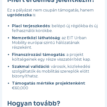
Ez a pályázat nem csupán támogatás, hanem
ugródeszka
is:
Piaci terjeszkedés
: belépő új régiókba és új
felhasználói körökbe.
Nemzetközi láthatóság
: az EIT Urban
Mobility európai szintű hálózatának
részeként.
Finanszírozási támogatás
: a projekt
költségeinek egy része visszatérítést kap.
Szakmai validáció
: városok, közlekedési
szolgáltatók és mobilitási szereplők előtt
bizonyíthatsz.
Támogatás mértéke projektenként
:
€60,000
Hogyan tovább?