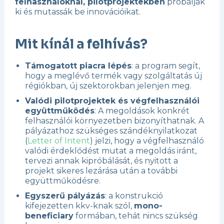
felhasználóknál, pilotprojektekben
próbálják
ki és mutassák be innovációikat.
Mit kínál a felhívás?
Támogatott piacra lépés
: a program segít,
hogy a meglévő termék vagy szolgáltatás új
régiókban, új szektorokban jelenjen meg.
Valódi pilotprojektek és végfelhasználói
együttműködés
: A megoldások konkrét
felhasználói környezetben bizonyíthatnak. A
pályázathoz szükséges szándéknyilatkozat
(
Letter of Intent
) jelzi, hogy a végfelhasználó
valódi érdeklődést mutat a megoldás iránt,
tervezi annak kipróbálását, és nyitott a
projekt sikeres lezárása után a további
együttműködésre.
Egyszerű pályázás
: a konstrukció
kifejezetten kkv-knak szól,
mono-
beneficiary
formában, tehát nincs szükség