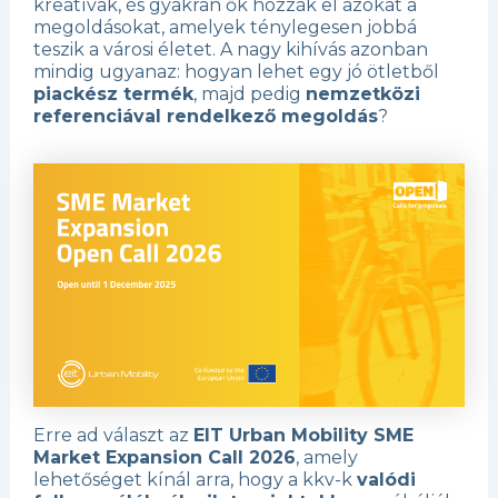
kreatívak, és gyakran ők hozzák el azokat a
megoldásokat, amelyek ténylegesen jobbá
teszik a városi életet. A nagy kihívás azonban
mindig ugyanaz: hogyan lehet egy jó ötletből
piackész termék
, majd pedig
nemzetközi
referenciával rendelkező megoldás
?
Erre ad választ az
EIT Urban Mobility SME
Market Expansion Call 2026
, amely
lehetőséget kínál arra, hogy a kkv-k
valódi