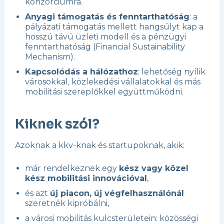
konzorciumra.
Anyagi támogatás és fenntarthatóság
: a
pályázati támogatás mellett hangsúlyt kap a
hosszú távú üzleti modell és a pénzügyi
fenntarthatóság (Financial Sustainability
Mechanism).
Kapcsolódás a hálózathoz
: lehetőség nyílik
városokkal, közlekedési vállalatokkal és más
mobilitási szereplőkkel együttműködni.
Kiknek szól?
Azoknak a kkv-knak és startupoknak, akik:
már rendelkeznek egy
kész vagy közel
kész mobilitási innovációval
,
és azt
új piacon, új végfelhasználónál
szeretnék kipróbálni,
a városi mobilitás kulcsterületein: közösségi