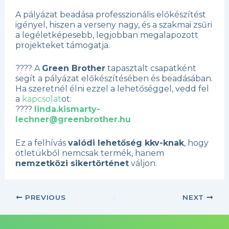
A pályázat beadása professzionális előkészítést
igényel, hiszen a verseny nagy, és a szakmai zsűri
a legéletképesebb, legjobban megalapozott
projekteket támogatja.
???? A
Green Brother
tapasztalt csapatként
segít a pályázat előkészítésében és beadásában.
Ha szeretnél élni ezzel a lehetőséggel, vedd fel
a
kapcsolat
ot:
????
linda.kismarty-
lechner@greenbrother.hu
Ez a felhívás
valódi lehetőség kkv-knak
, hogy
ötletükből nemcsak termék, hanem
nemzetközi sikertörténet
váljon.
PREVIOUS
NEXT