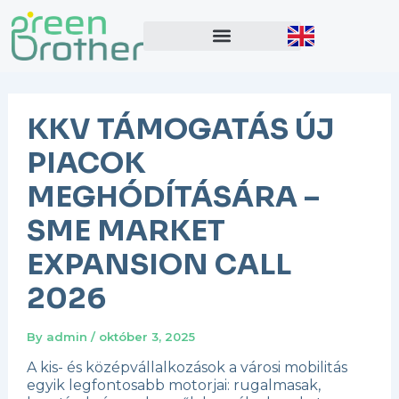
Skip
Post
to
navigation
content
KKV TÁMOGATÁS ÚJ
PIACOK
MEGHÓDÍTÁSÁRA –
SME MARKET
EXPANSION CALL
2026
By
admin
/
október 3, 2025
A kis- és középvállalkozások a városi mobilitás
egyik legfontosabb motorjai: rugalmasak,