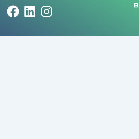
B
F
L
I
a
i
n
c
n
s
e
k
t
b
e
a
o
d
g
o
i
r
k
n
a
m