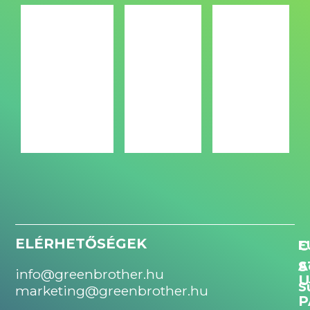
ELÉRHETŐSÉGEK
C
E
S
A
info@greenbrother.hu
U
S
marketing@greenbrother.hu
P