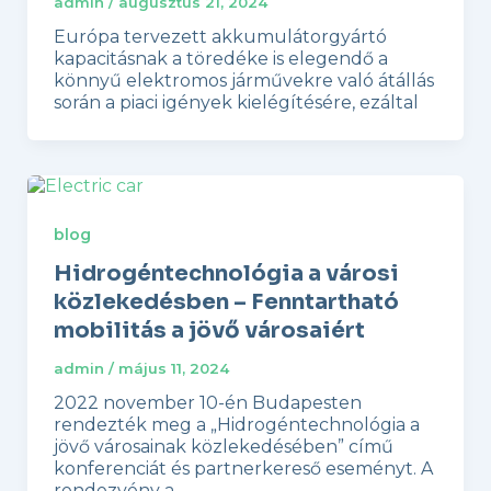
admin
/
augusztus 21, 2024
Európa tervezett akkumulátorgyártó
kapacitásnak a töredéke is elegendő a
könnyű elektromos járművekre való átállás
során a piaci igények kielégítésére, ezáltal
blog
Hidrogéntechnológia a városi
közlekedésben – Fenntartható
mobilitás a jövő városaiért
admin
/
május 11, 2024
2022 november 10-én Budapesten
rendezték meg a „Hidrogéntechnológia a
jövő városainak közlekedésében” című
konferenciát és partnerkereső eseményt. A
rendezvény a