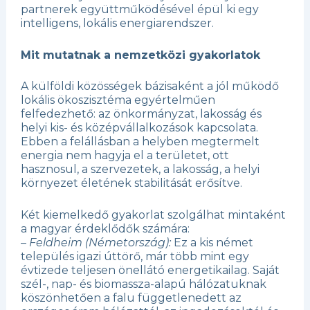
partnerek együttműködésével épül ki egy
intelligens, lokális energiarendszer.
Mit mutatnak a nemzetközi gyakorlatok
A külföldi közösségek bázisaként a jól működő
lokális ökoszisztéma egyértelműen
felfedezhető: az önkormányzat, lakosság és
helyi kis- és középvállalkozások kapcsolata.
Ebben a felállásban a helyben megtermelt
energia nem hagyja el a területet, ott
hasznosul, a szervezetek, a lakosság, a helyi
környezet életének stabilitását erősítve.
Két kiemelkedő gyakorlat szolgálhat mintaként
a magyar érdeklődők számára:
–
Feldheim (Németország):
Ez a kis német
település igazi úttörő, már több mint egy
évtizede teljesen önellátó energetikailag. Saját
szél-, nap- és biomassza-alapú hálózatuknak
köszönhetően a falu függetlenedett az