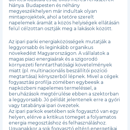
hiánya. Budapesten és néhány
megyeszékhelyen már indultak olyan
mintaprojektek, ahol a tetőre szerelt
napelemek áramát a közös helyiségek ellátásán
felül célzottan osztják meg a lakások között.
Az ipari parki energiaközösségek mutatják a
leggyorsabb és leginkább organikus
növekedést Magyarországon. A vállalatok a
magas piaci energiaárak és a szigorodó
környezeti fenntarthatósági követelmények
miatt (pl. multinacionális beszállítói pozíció
megtartása) kényszerből lépnek. Mivel a cégek
fogyasztási profilja zömében egybeesik a
napközbeni napelemes termeléssel, a
beruházások megtérülése ebben a szektorban
a leggyorsabb. Jó példát jelentenek erre a győri
vagy tatabányai ipari övezetek.
Az ipari parkok esetében sok fogyasztó van egy
helyen, elérve a kritikus tömeget a folyamatos
energia megosztáshoz és felhasználáshoz.
Ugyanakkor a sok fogyasztó eltérő energetikai