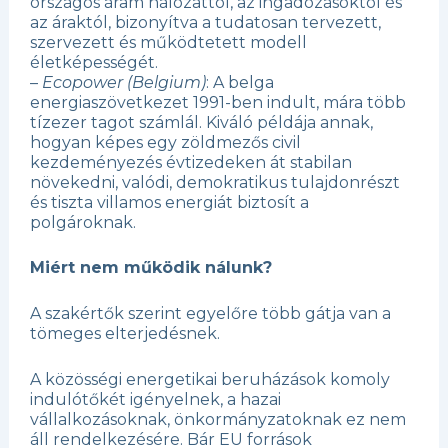
országos áram hálózattól, az ingadozásoktól és
az áraktól, bizonyítva a tudatosan tervezett,
szervezett és működtetett modell
életképességét.
–
Ecopower (Belgium)
: A belga
energiaszövetkezet 1991-ben indult, mára több
tízezer tagot számlál. Kiváló példája annak,
hogyan képes egy zöldmezős civil
kezdeményezés évtizedeken át stabilan
növekedni, valódi, demokratikus tulajdonrészt
és tiszta villamos energiát biztosít a
polgároknak.
Miért nem működik nálunk?
A szakértők szerint egyelőre több gátja van a
tömeges elterjedésnek.
A közösségi energetikai beruházások komoly
indulótőkét igényelnek, a hazai
vállalkozásoknak, önkormányzatoknak ez nem
áll rendelkezésére. Bár EU források