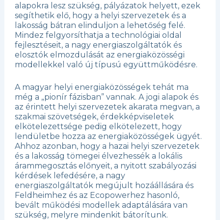
alapokra lesz szükség, pályázatok helyett, ezek
segíthetik elő, hogy a helyi szervezetek és a
lakosság bátran elinduljon a lehetőség felé.
Mindez felgyorsíthatja a technológiai oldal
fejlesztéseit, a nagy energiaszolgáltatók és
elosztók elmozdulását az energiaközösségi
modellekkel való új típusú együttműködésre.
A magyar helyi energiaközösségek tehát ma
még a „pionír fázisban” vannak. A jogi alapok és
az érintett helyi szervezetek akarata megvan, a
szakmai szövetségek, érdekképviseletek
elkötelezettsége pedig elkötelezett, hogy
lendületbe hozza az energiaközösségek ügyét.
Ahhoz azonban, hogy a hazai helyi szervezetek
és a lakosság tömegei élvezhessék a lokális
árammegosztás előnyeit, a nyitott szabályozási
kérdések lefedésére, a nagy
energiaszolgáltatók megújult hozáállására és
Feldheimhez és az Ecopowerhez hasonló,
bevált működési modellek adaptálására van
szükség, melyre mindenkit bátorítunk.