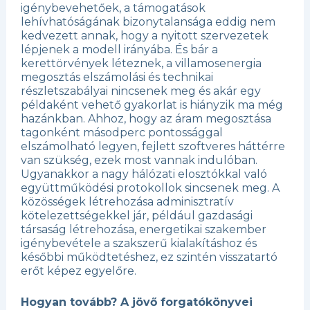
igénybevehetőek, a támogatások
lehívhatóságának bizonytalansága eddig nem
kedvezett annak, hogy a nyitott szervezetek
lépjenek a modell irányába. És bár a
kerettörvények léteznek, a villamosenergia
megosztás elszámolási és technikai
részletszabályai nincsenek meg és akár egy
példaként vehető gyakorlat is hiányzik ma még
hazánkban. Ahhoz, hogy az áram megosztása
tagonként másodperc pontossággal
elszámolható legyen, fejlett szoftveres háttérre
van szükség, ezek most vannak indulóban.
Ugyanakkor a nagy hálózati elosztókkal való
együttműködési protokollok sincsenek meg. A
közösségek létrehozása adminisztratív
kötelezettségekkel jár, például gazdasági
társaság létrehozása, energetikai szakember
igénybevétele a szakszerű kialakításhoz és
későbbi működtetéshez, ez szintén visszatartó
erőt képez egyelőre.
Hogyan tovább? A jövő forgatókönyvei