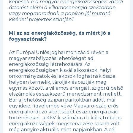
képesek-e a magyar energiaközösségek valódi
áttörést elérni a villamosenergia szektorban,
vagy megmaradnak a papíron jól mutató
kísérleti projektek szintjén?
Mi az az energiaközösség, és miért jó a
fogyasztónak?
Az Európai Uniós jogharmonizáció révén a
magyar szabályozás lehetőséget ad
energiaközösség létrehozására. Az
energiaközösségben kisvállalkozások, helyi
önkormányzatok és lakosok foghatnak össze,
helyben termelik, tárolják és osztják meg
egymás között a villamos energiát, szigorú belső
elszámolás és szakszerű menedzsment mellett.
Bár a lehetőség az ipari parkokban adott már
egy ideje, figyelembe véve Magyarország erős
energiahordozó kitettségét és az energia piaci
történéseket, a KKV-k számára a lokális, tudatos
energiaközösségek megszervezése sosem volt
még annyire aktuális, mint napjainkban. A cél