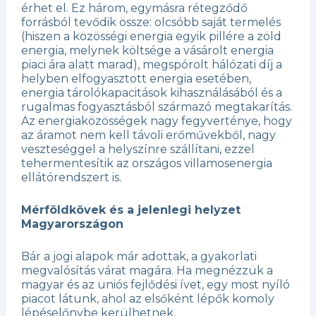
érhet el. Ez három, egymásra rétegződő
forrásból tevődik össze: olcsóbb saját termelés
(hiszen a közösségi energia egyik pillére a zöld
energia, melynek költsége a vásárolt energia
piaci ára alatt marad), megspórolt hálózati díj a
helyben elfogyasztott energia esetében,
energia tárolókapacitások kihasználásából és a
rugalmas fogyasztásból származó megtakarítás.
Az energiaközösségek nagy fegyverténye, hogy
az áramot nem kell távoli erőművekből, nagy
veszteséggel a helyszínre szállítani, ezzel
tehermentesítik az országos villamosenergia
ellátórendszert is.
Mérföldkövek és a jelenlegi helyzet
Magyarországon
Bár a jogi alapok már adottak, a gyakorlati
megvalósítás várat magára. Ha megnézzük a
magyar és az uniós fejlődési ívet, egy most nyíló
piacot látunk, ahol az elsőként lépők komoly
lépéselőnybe kerülhetnek.