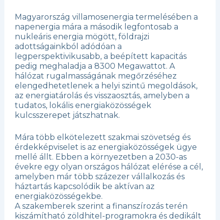
Magyarország villamosenergia termelésében a
napenergia mára a második legfontosab a
nukleáris energia mögött, földrajzi
adottságainkból adódóan a
legperspektivikusabb, a beépített kapacitás
pedig meghaladja a 8300 Megawattot. A
hálózat rugalmasságának megőrzéséhez
elengedhetetlenek a helyi szintű megoldások,
az energiatárolás és visszaosztás, amelyben a
tudatos, lokális energiaközösségek
kulcsszerepet játszhatnak.
Mára több elkötelezett szakmai szövetség és
érdekképviselet is az energiaközösségek ügye
mellé állt. Ebben a környezetben a 2030-as
évekre egy olyan országos hálózat elérése a cél,
amelyben már több százezer vállalkozás és
háztartás kapcsolódik be aktívan az
energiaközösségekbe.
A szakemberek szerint a finanszírozás terén
kiszámítható zöldhitel-programokra és dedikált