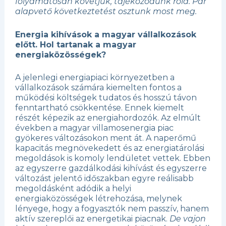
folyamatosan követjük, tájékozódunk róla. Pár
alapvető következtetést osztunk most meg.
Energia kihívások a magyar vállalkozások
előtt. Hol tartanak a magyar
energiaközösségek?
A jelenlegi energiapiaci környezetben a
vállalkozások számára kiemelten fontos a
működési költségek tudatos és hosszú távon
fenntartható csökkentése. Ennek kiemelt
részét képezik az energiahordozók. Az elmúlt
években a magyar villamosenergia piac
gyökeres változásokon ment át. A naperőmű
kapacitás megnövekedett és az energiatárolási
megoldások is komoly lendületet vettek. Ebben
az egyszerre gazdálkodási kihívást és egyszerre
változást jelentő időszakban egyre reálisabb
megoldásként adódik a helyi
energiaközösségek létrehozása, melynek
lényege, hogy a fogyasztók nem passzív, hanem
aktív szereplői az energetikai piacnak.
De vajon