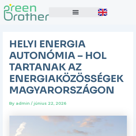
Skip
Post
to
navigation
content
HELYI ENERGIA
AUTONÓMIA – HOL
TARTANAK AZ
ENERGIAKÖZÖSSÉGEK
MAGYARORSZÁGON
By
admin
/
június 22, 2026