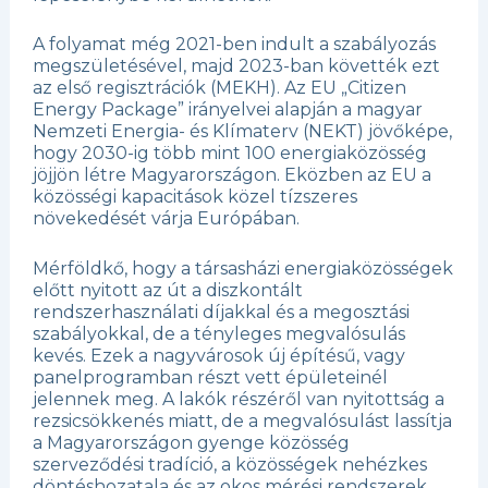
A folyamat még 2021-ben indult a szabályozás
megszületésével, majd 2023-ban követték ezt
az első regisztrációk (MEKH). Az EU „Citizen
Energy Package” irányelvei alapján a magyar
Nemzeti Energia- és Klímaterv (NEKT) jövőképe,
hogy 2030-ig több mint 100 energiaközösség
jöjjön létre Magyarországon. Eközben az EU a
közösségi kapacitások közel tízszeres
növekedését várja Európában.
Mérföldkő, hogy a társasházi energiaközösségek
előtt nyitott az út a diszkontált
rendszerhasználati díjakkal és a megosztási
szabályokkal, de a tényleges megvalósulás
kevés. Ezek a nagyvárosok új építésű, vagy
panelprogramban részt vett épületeinél
jelennek meg. A lakók részéről van nyitottság a
rezsicsökkenés miatt, de a megvalósulást lassítja
a Magyarországon gyenge közösség
szerveződési tradíció, a közösségek nehézkes
döntéshozatala és az okos mérési rendszerek