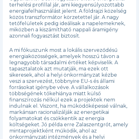
terhelési profillal jár, ami kiegyensúlyozottabb
energiafelhasználást jelent. A földrajzi közelség
közös transzformátor körzetettel jár. A nagy
tetőfelületek pedig ideálisak a napelemeknek,
miközben a kiszámítható nappali áramigény
azonnali fogyasztást biztosít.
A mi fókuszunk most a lokális szerveződésű
energiaközösségek, amelyek hosszú távon a
legnagyobb társadalmi értéket képviselik. A
tapasztalatok azt mutatják, ma ezek ott
sikeresek, ahol a helyi önkormányzat kézbe
veszi a szervezést, többnyire EU-s és állami
forrásokat igénybe véve. A vállalkozások
többségének tőkehiánya miatt külső
finanszírozás nélkül ezek a projektek nem
indulnak el. Viszont, ha működőképessé válnak,
markánsan racionalizálják az energetikai
folyamatokat és csökkentik az energia
költségeket. Jó példa erre Zalaszentgrót, amely
mintaprojektként működik, ahol az
önkormányzati intézmények és a helyi